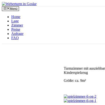
Zum
Inhalt
Menü
springen
Home
Lage
Zimmer
Preise
Anfrage
FAQ
Turmzimmer mit ausziehbare
Kinderspielzeug
Größe: ca. 9m²