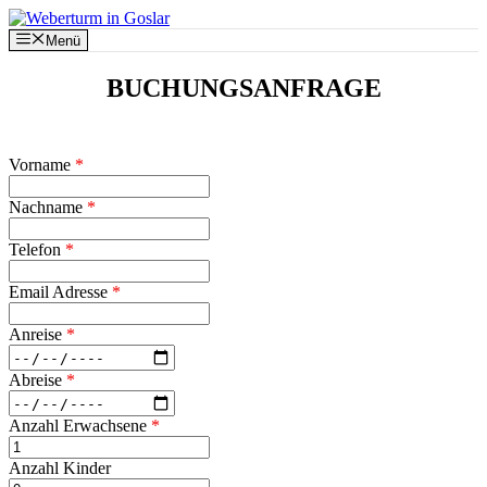
Zum
Inhalt
Menü
springen
BUCHUNGSANFRAGE
Vorname
*
Nachname
*
Telefon
*
Email Adresse
*
Anreise
*
Abreise
*
Anzahl Erwachsene
*
Anzahl Kinder